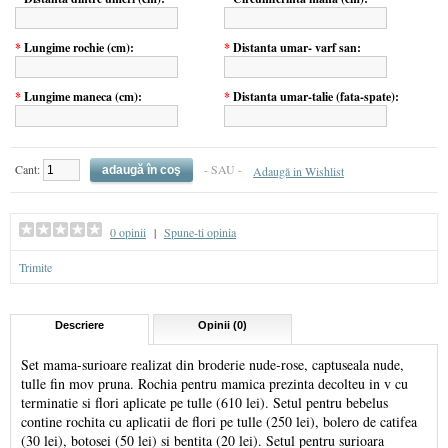
*
Lungime rochie (cm):
*
Distanta umar- varf san:
*
Lungime maneca (cm):
*
Distanta umar-talie (fata-spate):
Cant:
- SAU -
Adaugă in Wishlist
0 opinii
|
Spune-ti opinia
Trimite
Descriere
Opinii (0)
Set mama-surioare realizat din broderie nude-rose, captuseala nude,
tulle fin mov pruna. Rochia pentru mamica prezinta decolteu in v cu
terminatie si flori aplicate pe tulle (610 lei). Setul pentru bebelus
contine rochita cu aplicatii de flori pe tulle (250 lei), bolero de catifea
(30 lei), botosei (50 lei) si bentita (20 lei). Setul pentru surioara