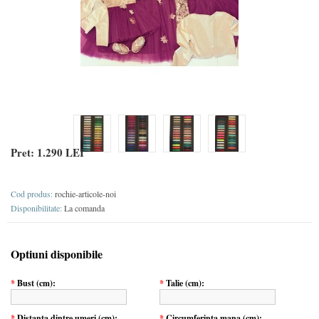
Pret:
1.290 LEI
Cod produs:
rochie-articole-noi
Disponibilitate:
La comanda
Optiuni disponibile
*
Bust (cm):
*
Talie (cm):
*
Distanta dintre umeri (cm):
*
Circumferinta mana (cm):