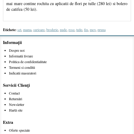
mai mare contine rochita cu aplicatii de flori pe tulle (280 lei) si bolero
de catifea (50 lei).
Etichete:
set
,
mama
,
surioare
,
broderie
,
nude
,
rose
,
tulle
,
fin
,
mov
,
pruna
Informaţii
Despre noi
Informatii livrare
Politica de confidentialitate
Termeni si conditii
Indicatii masuratori
Servicii Clienţi
Contact
Returnări
Newsletter
Hartă site
Extra
Oferte speciale