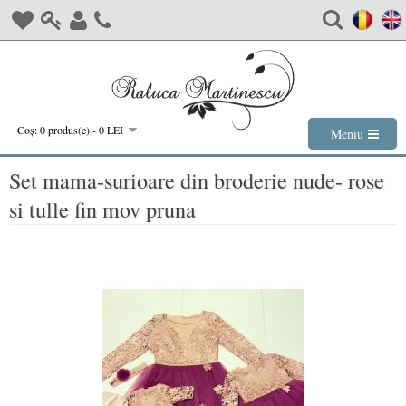
Coş: 0 produs(e) - 0 LEI
Meniu
Set mama-surioare din broderie nude- rose
si tulle fin mov pruna