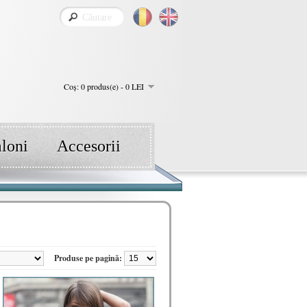
Coş: 0 produs(e) - 0 LEI
aloni
Accesorii
Produse pe pagină: