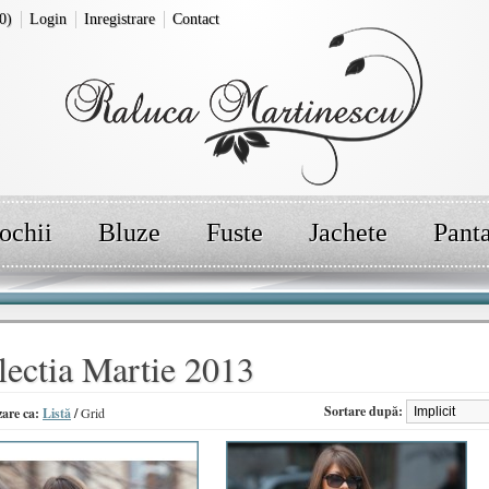
0)
Login
Inregistrare
Contact
ochii
Bluze
Fuste
Jachete
Pant
lectia Martie 2013
Sortare după:
zare ca:
Listă
/
Grid