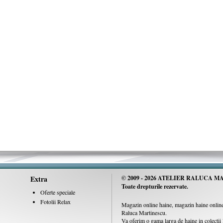
Extra
© 2009 -
2026 ATELIER RALUCA MA
Toate drepturile rezervate.
Oferte speciale
Fotolii Relax
Magazin online haine, magazin haine online,
Raluca Martinescu.
Va oferim o gama larga de haine in colecti