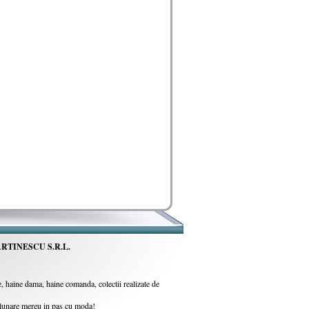
RTINESCU S.R.L.
 haine dama, haine comanda, colectii realizate de
i lunare mereu in pas cu moda!