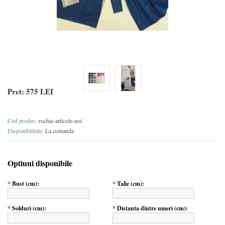
Pret:
575 LEI
Cod produs:
rochie-articole-noi
Disponibilitate:
La comanda
Optiuni disponibile
*
Bust (cm):
*
Talie (cm):
*
Solduri (cm):
*
Distanta dintre umeri (cm):