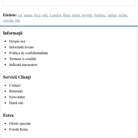
Etichete:
set
,
mama
,
fiica
,
tatic
,
London
,
Blue
,
paiete
,
argintii
,
bumbac
,
satinat
,
rochie
,
cravata
,
plic
Informaţii
Despre noi
Informatii livrare
Politica de confidentialitate
Termeni si conditii
Indicatii masuratori
Servicii Clienţi
Contact
Returnări
Newsletter
Hartă site
Extra
Oferte speciale
Fotolii Relax