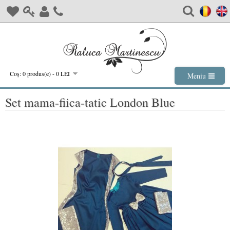
Coş: 0 produs(e) - 0 LEI
Meniu
Set mama-fiica-tatic London Blue