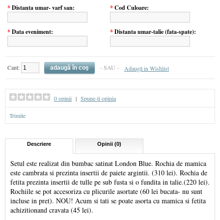
*
Distanta umar- varf san:
*
Cod Culoare:
*
Data eveniment:
*
Distanta umar-talie (fata-spate):
Cant:
- SAU -
Adaugă in Wishlist
0 opinii
|
Spune-ti opinia
Trimite
Descriere
Opinii (0)
Setul este realizat din bumbac satinat London Blue. Rochia de mamica
este cambrata si prezinta insertii de paiete argintii. (310 lei). Rochia de
fetita prezinta insertii de tulle pe sub fusta si o fundita in talie.(220 lei).
Rochiile se pot accesoriza cu plicurile asortate (60 lei bucata- nu sunt
incluse in pret). NOU! Acum si tati se poate asorta cu mamica si fetita
achizitionand cravata (45 lei).