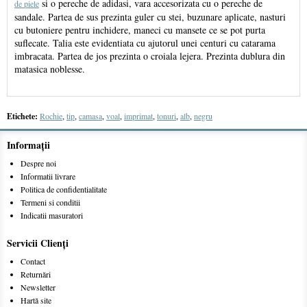
si o pereche de adidasi, vara accesorizata cu o pereche de
de piele
sandale. Partea de sus prezinta guler cu stei, buzunare aplicate, nasturi
cu butoniere pentru inchidere, maneci cu mansete ce se pot purta
suflecate. Talia este evidentiata cu ajutorul unei centuri cu catarama
imbracata. Partea de jos prezinta o croiala lejera. Prezinta dublura din
matasica noblesse.
Etichete:
Rochie
,
tip
,
camasa
,
voal
,
imprimat
,
tonuri
,
alb
,
negru
Informaţii
Despre noi
Informatii livrare
Politica de confidentialitate
Termeni si conditii
Indicatii masuratori
Servicii Clienţi
Contact
Returnări
Newsletter
Hartă site