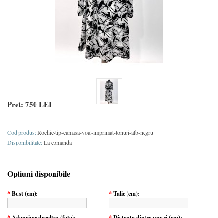
Pret:
750 LEI
Cod produs:
Rochie-tip-camasa-voal-imprimat-tonuri-alb-negru
Disponibilitate:
La comanda
Optiuni disponibile
*
Bust (cm):
*
Talie (cm):
*
Adancime decolteu (fata):
*
Distanta dintre umeri (cm):