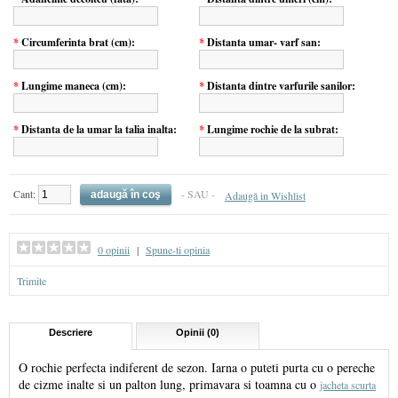
*
Circumferinta brat (cm):
*
Distanta umar- varf san:
*
Lungime maneca (cm):
*
Distanta dintre varfurile sanilor:
*
Distanta de la umar la talia inalta:
*
Lungime rochie de la subrat:
Cant:
- SAU -
Adaugă in Wishlist
0 opinii
|
Spune-ti opinia
Trimite
Descriere
Opinii (0)
O rochie perfecta indiferent de sezon. Iarna o puteti purta cu o pereche
de cizme inalte si un palton lung, primavara si toamna cu o
jacheta scurta