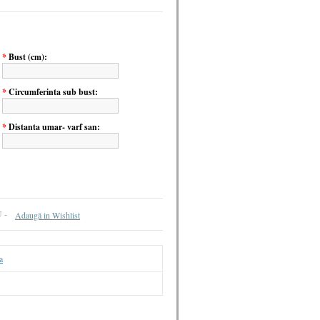
*
Bust (cm):
*
Circumferinta sub bust:
*
Distanta umar- varf san:
U -
Adaugă in Wishlist
a