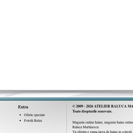
Extra
© 2009 -
2026 ATELIER RALUCA MA
Toate drepturile rezervate.
Oferte speciale
Fotolii Relax
Magazin online haine, magazin haine online,
Raluca Martinescu.
Va oferim o gama larga de haine in colecti