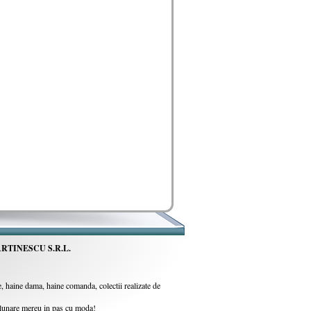
RTINESCU S.R.L.
 haine dama, haine comanda, colectii realizate de
i lunare mereu in pas cu moda!