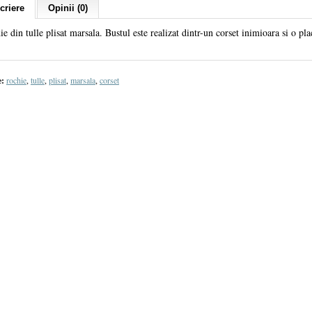
criere
Opinii (0)
e din tulle plisat marsala. Bustul este realizat dintr-un corset inimioara si o plac
e:
rochie
,
tulle
,
plisat
,
marsala
,
corset