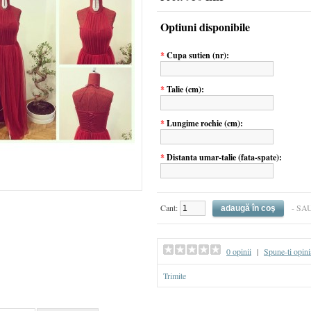
Optiuni disponibile
*
Cupa sutien (nr):
*
Talie (cm):
*
Lungime rochie (cm):
*
Distanta umar-talie (fata-spate):
Cant:
- SA
0 opinii
|
Spune-ti opini
Trimite