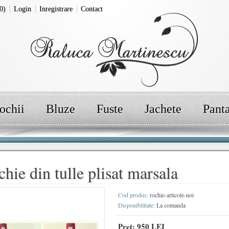
0)
Login
Inregistrare
Contact
ochii
Bluze
Fuste
Jachete
Pant
hie din tulle plisat marsala
Cod produs:
rochie-articole-noi
Disponibilitate:
La comanda
Pret:
950 LEI