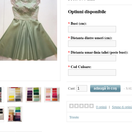
Optiuni disponibile
*
Bust (cm):
*
Distanta dintre umeri (cm):
*
Distanta umar-linia taliei (peste bust):
*
Cod Culoare:
Cant:
- SA
0 opinii
|
Spune-ti opini
Trimite