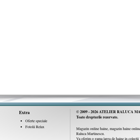
Extra
© 2009 -
2026 ATELIER RALUCA MA
Toate drepturile rezervate.
Oferte speciale
Fotolii Relax
Magazin online haine, magazin haine online,
Raluca Martinescu.
Va oferim o gama larga de haine in colecti