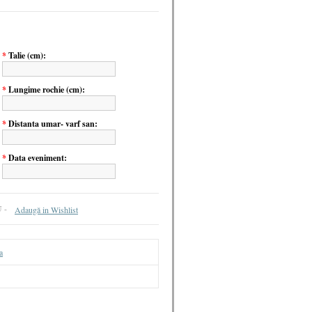
*
Talie (cm):
*
Lungime rochie (cm):
*
Distanta umar- varf san:
*
Data eveniment:
U -
Adaugă in Wishlist
a