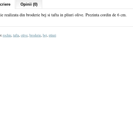
criere
Opinii (0)
e realizata din broderie bej si tafta in pliuri olive. Prezinta cordin de 6 cm.
e:
rochie
,
tafta
,
olive
,
broderie
,
bej
,
pliuri