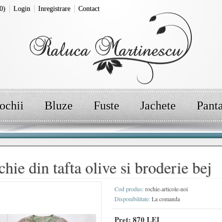
0)
Login
Inregistrare
Contact
ochii
Bluze
Fuste
Jachete
Pant
hie din tafta olive si broderie bej
Cod produs:
rochie-articole-noi
Disponibilitate:
La comanda
Pret:
870 LEI