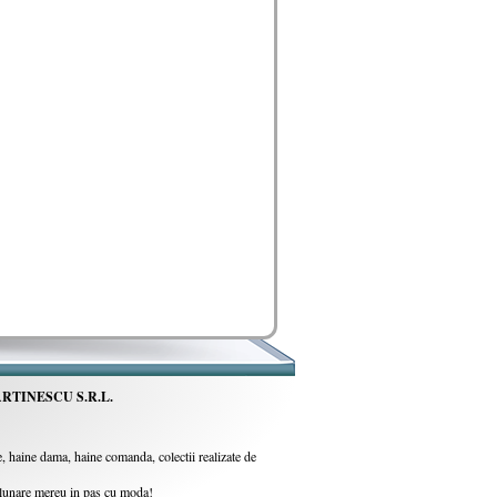
RTINESCU S.R.L.
 haine dama, haine comanda, colectii realizate de
i lunare mereu in pas cu moda!