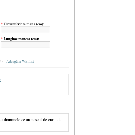
*
Circumferinta mana (cm):
*
Lungime maneca (cm):
U -
Adaugă in Wishlist
a
sau doamnele ce au nascut de curand.