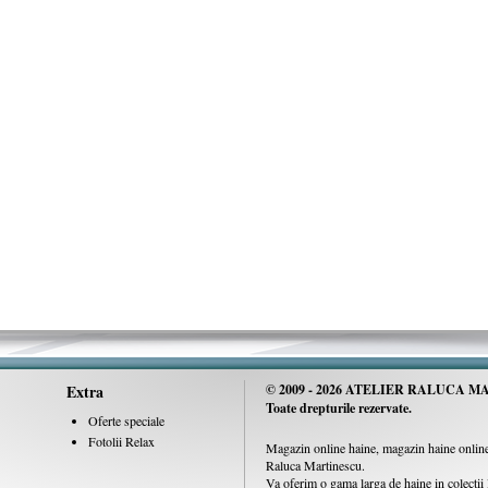
Extra
© 2009 -
2026 ATELIER RALUCA MA
Toate drepturile rezervate.
Oferte speciale
Fotolii Relax
Magazin online haine, magazin haine online,
Raluca Martinescu.
Va oferim o gama larga de haine in colecti