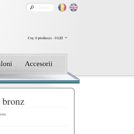
Coş: 0 produs(e) - 0 LEI
aloni
Accesorii
e bronz
bronz