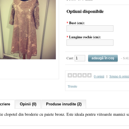
Optiuni disponibile
*
Bust (cm):
*
Lungime rochie (cm):
Cant:
- SA
0 opinii
|
Spune-ti opini
Trimite
criere
Opinii (0)
Produse inrudite (2)
hie clopotel din broderie cu paiete bronz. Este ideala pentru viitoarele mamici 