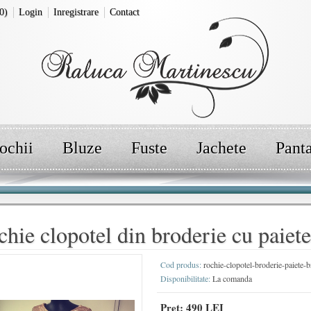
0)
Login
Inregistrare
Contact
ochii
Bluze
Fuste
Jachete
Pant
hie clopotel din broderie cu paiet
Cod produs:
rochie-clopotel-broderie-paiete-
Disponibilitate:
La comanda
Pret:
490 LEI