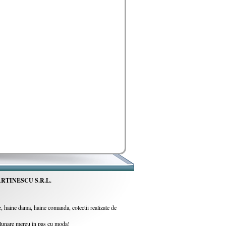
RTINESCU S.R.L.
 haine dama, haine comanda, colectii realizate de
i lunare mereu in pas cu moda!