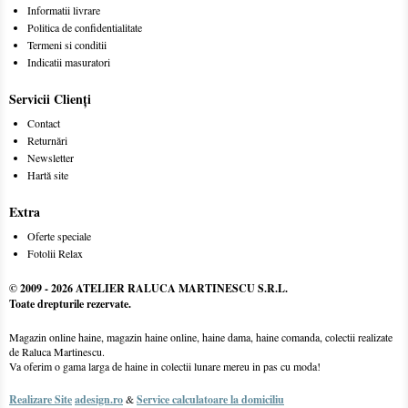
Informatii livrare
Politica de confidentialitate
Termeni si conditii
Indicatii masuratori
Servicii Clienţi
Contact
Returnări
Newsletter
Hartă site
Extra
Oferte speciale
Fotolii Relax
© 2009 -
2026 ATELIER RALUCA MARTINESCU S.R.L.
Toate drepturile rezervate.
Magazin online haine, magazin haine online, haine dama, haine comanda, colectii realizate
de Raluca Martinescu.
Va oferim o gama larga de haine in colectii lunare mereu in pas cu moda!
Realizare Site
adesign.ro
&
Service calculatoare la domiciliu