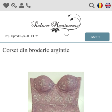
Coş: 0 produs(e) - 0 LEI
Meniu
Corset din broderie argintie