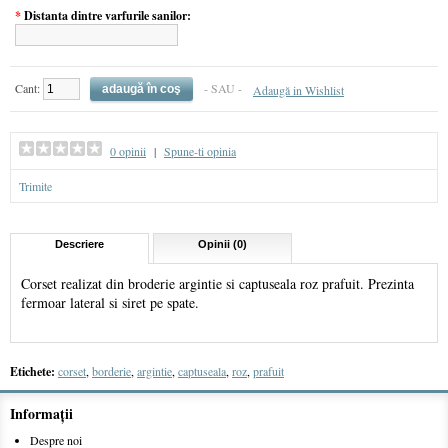
*
Distanta dintre varfurile sanilor:
Cant:
- SAU -
Adaugă in Wishlist
0 opinii
|
Spune-ti opinia
Trimite
Descriere
Opinii (0)
Corset realizat din broderie argintie si captuseala roz prafuit. Prezinta
fermoar lateral si siret pe spate.
Etichete:
corset
,
borderie
,
argintie
,
captuseala
,
roz
,
prafuit
Informaţii
Despre noi