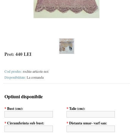
Pret:
440 LEI
Cod produs:
rochie-articole-noi
Disponibilitate:
La comanda
Optiuni disponibile
*
Bust (cm):
*
Talie (cm):
*
Circumferinta sub bust:
*
Distanta umar- varf san: