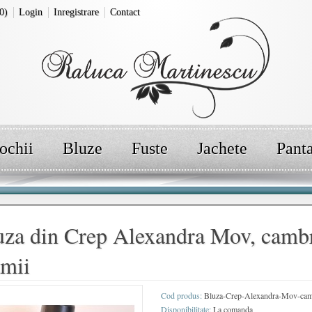
0)
Login
Inregistrare
Contact
ochii
Bluze
Fuste
Jachete
Pant
uza din Crep Alexandra Mov, cambra
amii
Cod produs:
Bluza-Crep-Alexandra-Mov-cambr
Disponibilitate:
La comanda