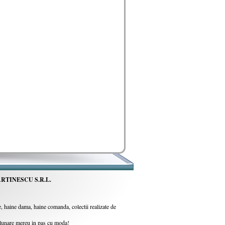
RTINESCU S.R.L.
 haine dama, haine comanda, colectii realizate de
i lunare mereu in pas cu moda!