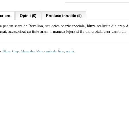
criere
Opinii (0)
Produse inrudite (5)
a pentru seara de Revelion, sau orice ocazie speciala, bluza realizata din crep 
rat, accesorizat cu tinte aramii, maneca lejera si fluida, croiala usor cambrata. 
e:
Bluza
,
Crep
,
Alexandra
,
Mov
,
cambrata
,
tinte
,
aramii