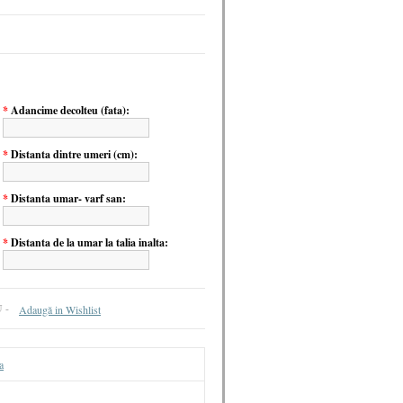
*
Adancime decolteu (fata):
*
Distanta dintre umeri (cm):
*
Distanta umar- varf san:
*
Distanta de la umar la talia inalta:
U -
Adaugă in Wishlist
a