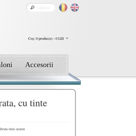
Coş: 0 produs(e) - 0 LEI
aloni
Accesorii
ta, cu tinte
ata-tinte-aramii