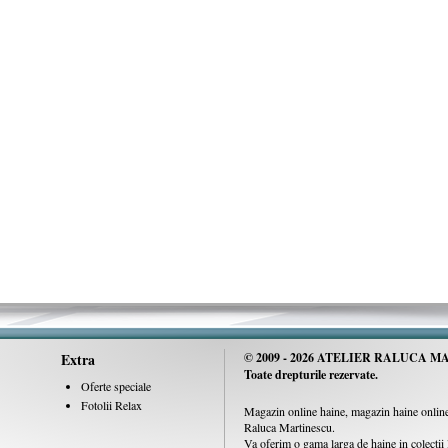
Extra
© 2009 -
2026 ATELIER RALUCA MA
Toate drepturile rezervate.
Oferte speciale
Fotolii Relax
Magazin online haine, magazin haine online,
Raluca Martinescu.
Va oferim o gama larga de haine in colecti