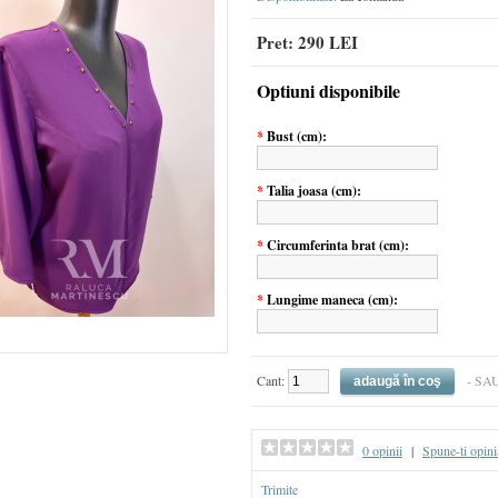
Pret:
290 LEI
Optiuni disponibile
*
Bust (cm):
*
Talia joasa (cm):
*
Circumferinta brat (cm):
*
Lungime maneca (cm):
Cant:
- SA
0 opinii
|
Spune-ti opini
Trimite