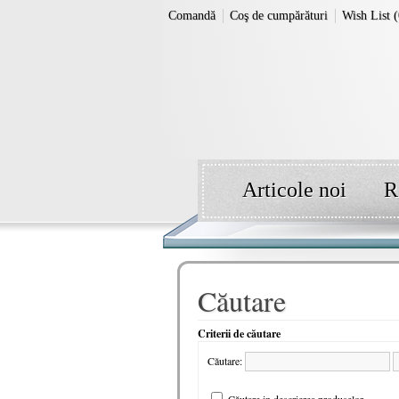
Comandă
Coş de cumpărături
Wish List (
Articole noi
R
Căutare
Criterii de căutare
Căutare: