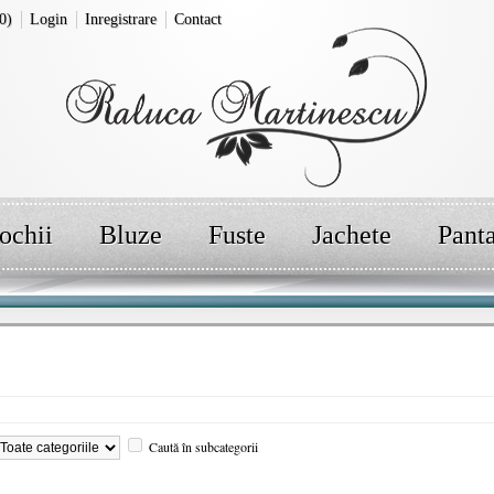
0)
Login
Inregistrare
Contact
ochii
Bluze
Fuste
Jachete
Pant
Caută în subcategorii