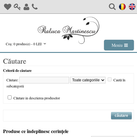
Coş: 0 produs(e) - 0 LEI
Meniu
Căutare
Criterii de căutare
Căutare:
Caută în
subcategorii
Căutare in descrierea produselor
Produse ce îndeplinesc cerinţele