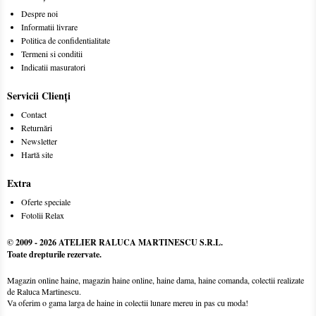
Despre noi
Informatii livrare
Politica de confidentialitate
Termeni si conditii
Indicatii masuratori
Servicii Clienţi
Contact
Returnări
Newsletter
Hartă site
Extra
Oferte speciale
Fotolii Relax
© 2009 -
2026 ATELIER RALUCA MARTINESCU S.R.L.
Toate drepturile rezervate.
Magazin online haine, magazin haine online, haine dama, haine comanda, colectii realizate
de Raluca Martinescu.
Va oferim o gama larga de haine in colectii lunare mereu in pas cu moda!