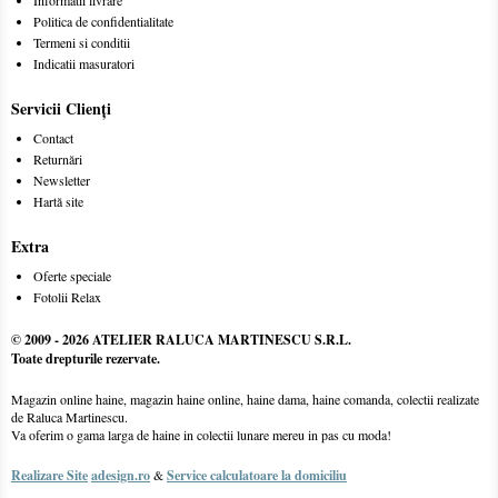
Politica de confidentialitate
Termeni si conditii
Indicatii masuratori
Servicii Clienţi
Contact
Returnări
Newsletter
Hartă site
Extra
Oferte speciale
Fotolii Relax
© 2009 -
2026 ATELIER RALUCA MARTINESCU S.R.L.
Toate drepturile rezervate.
Magazin online haine, magazin haine online, haine dama, haine comanda, colectii realizate
de Raluca Martinescu.
Va oferim o gama larga de haine in colectii lunare mereu in pas cu moda!
Realizare Site
adesign.ro
&
Service calculatoare la domiciliu