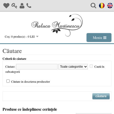
Coş: 0 produs(e) - 0 LEI
Meniu
Căutare
Criterii de căutare
Căutare:
Caută în
subcategorii
Căutare in descrierea produselor
Produse ce îndeplinesc cerinţele