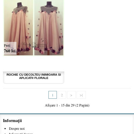
Pret:
760 lei
ROCHIE CU DECOLTEU INIMIOARA SI
APLICATII FLORALE
1
2
>
>|
Afişare 1 - 15 din 29 (2 Pagini)
Informaţii
Despre noi
Informatii livrare