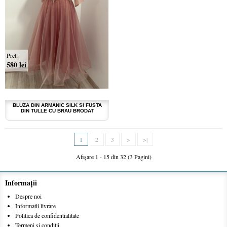
Pret:
580 lei
BLUZA DIN ARMANIC SILK SI FUSTA
DIN TULLE CU BRAU BRODAT
1
2
3
>
>|
Afişare 1 - 15 din 32 (3 Pagini)
Informaţii
Despre noi
Informatii livrare
Politica de confidentialitate
Termeni si conditii